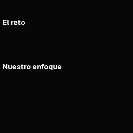
Vue 3
Vite
Supabase
PostgreSQL + RLS
MCP
Vercel Edge Fun
El reto
Nuestro enfoque