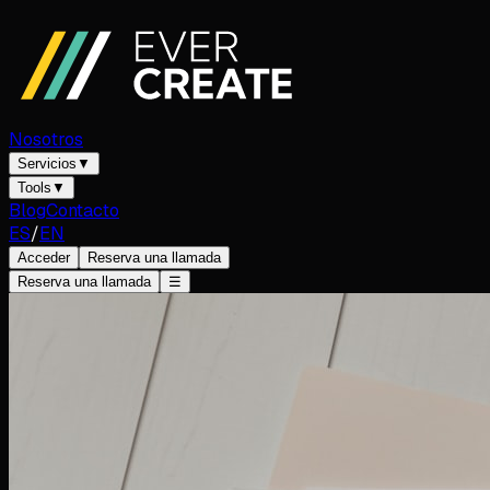
Nosotros
Servicios
▼
Tools
▼
Blog
Contacto
ES
/
EN
Acceder
Reserva una llamada
Reserva una llamada
☰