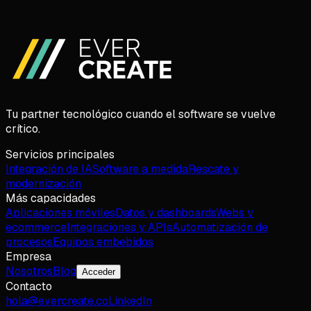
Reserva una llamada de 30 min
Prefiero escribir
Tu partner tecnológico cuando el software se vuelve
crítico.
Servicios principales
Integración de IA
Software a medida
Rescate y
modernización
Más capacidades
Aplicaciones móviles
Datos y dashboards
Webs y
ecommerce
Integraciones y APIs
Automatización de
procesos
Equipos embebidos
Empresa
Nosotros
Blog
Acceder
Contacto
hola@evercreate.co
LinkedIn