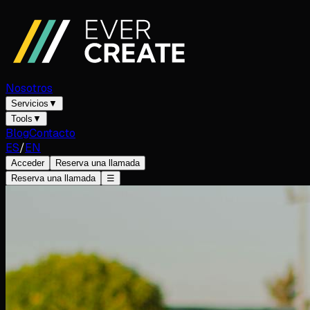
Nosotros
Servicios
▼
Tools
▼
Blog
Contacto
ES
/
EN
Acceder
Reserva una llamada
Reserva una llamada
☰