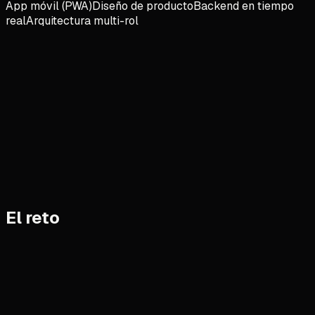
App móvil (PWA)
Diseño de producto
Backend en tiempo
real
Arquitectura multi-rol
Vue 3
Vite
Pinia
Firebase
Firestore
Firebase Auth
El reto