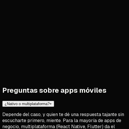
pensada para que vuelvan.
App interna
Herramientas móviles para tu equipo en campo, en ruta o
en almacén, donde un portátil no sirve.
Modernizar una app
Rescatar o renovar una app que se quedó atrás y que cada
vez cuesta más mantener.
Preguntas sobre apps móviles
¿Nativo o multiplataforma?
+
Depende del caso, y quien te dé una respuesta tajante sin
escucharte primero, miente. Para la mayoría de apps de
negocio, multiplataforma (React Native, Flutter) da el