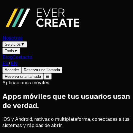
Nosotros
Servicios
▼
Tools
▼
Blog
Contacto
ES
/
EN
Acceder
Reserva una llamada
Reserva una llamada
☰
Aplicaciones móviles
Apps móviles que tus usuarios usan
de verdad.
iOS y Android, nativas o multiplataforma, conectadas a tus
sistemas y rápidas de abrir.