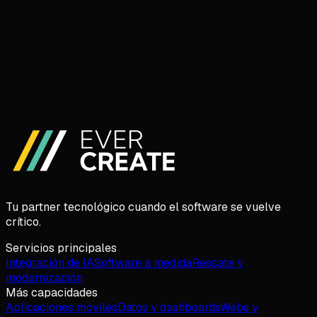
Por qué los proyectos de software se retrasan,
y la parte que te toca a ti
Reserva una llamada de 30 min
Prefiero escribir
Tu partner tecnológico cuando el software se vuelve
crítico.
Servicios principales
Integración de IA
Software a medida
Rescate y
modernización
Más capacidades
Aplicaciones móviles
Datos y dashboards
Webs y