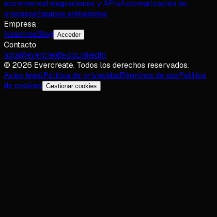
ecommerce
Integraciones y APIs
Automatización de
procesos
Equipos embebidos
Empresa
Nosotros
Blog
Acceder
Contacto
hola@evercreate.co
LinkedIn
©
2026
Evercreate.
Todos los derechos reservados.
Aviso legal
Política de privacidad
Términos de uso
Política
de cookies
Gestionar cookies