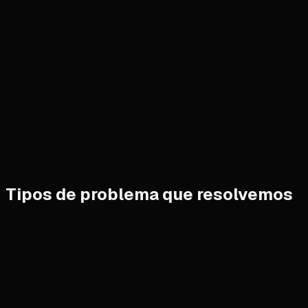
02
03
Tipos de problema que resolvemos
App para clientes
De cara al cliente, conectada a tu producto o servicio y