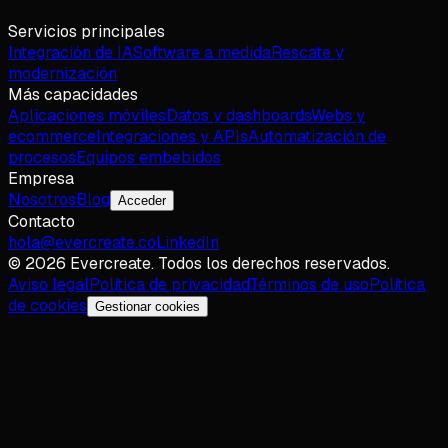
Servicios principales
Integración de IA
Software a medida
Rescate y
modernización
Más capacidades
Aplicaciones móviles
Datos y dashboards
Webs y
ecommerce
Integraciones y APIs
Automatización de
procesos
Equipos embebidos
Empresa
Nosotros
Blog
Acceder
Contacto
hola@evercreate.co
LinkedIn
©
2026
Evercreate.
Todos los derechos reservados.
Aviso legal
Política de privacidad
Términos de uso
Política
de cookies
Gestionar cookies