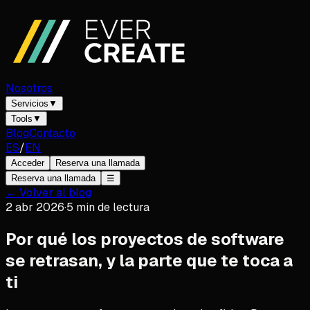
Nosotros
Servicios
▼
Tools
▼
Blog
Contacto
ES
/
EN
Acceder
Reserva una llamada
Reserva una llamada
☰
← Volver al blog
2 abr 2026
·
5
min de lectura
Por qué los proyectos de software
se retrasan, y la parte que te toca a
ti