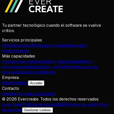
Tu partner tecnológico cuando el software se vuelve
crítico.
Servicios principales
Integración de IA
Software a medida
Rescate y
modernización
Más capacidades
Aplicaciones móviles
Datos y dashboards
Webs y
ecommerce
Integraciones y APIs
Automatización de
procesos
Equipos embebidos
Empresa
Nosotros
Blog
Acceder
Contacto
hola@evercreate.co
LinkedIn
©
2026
Evercreate.
Todos los derechos reservados.
Aviso legal
Política de privacidad
Términos de uso
Política
de cookies
Gestionar cookies