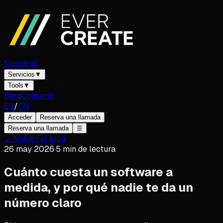
Nosotros
Servicios
▼
Tools
▼
Blog
Contacto
ES
/
EN
Acceder
Reserva una llamada
Reserva una llamada
☰
← Volver al blog
26 may 2026
·
5
min de lectura
Cuánto cuesta un software a
medida, y por qué nadie te da un
número claro